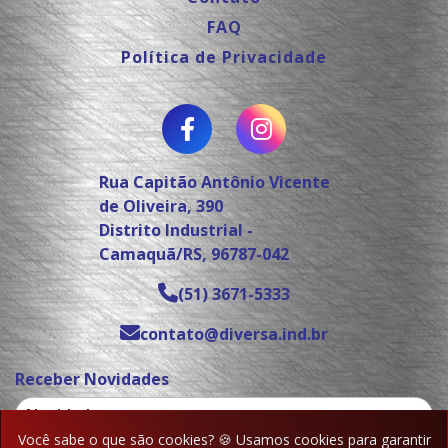
FAQ
Política de Privacidade
Rua Capitão Antônio Vicente
de Oliveira, 390
Distrito Industrial -
Camaquã/RS, 96787-042
(51) 3671-5333
contato@diversa.ind.br
Receber Novidades
Você sabe o que são cookies? 🍪 Usamos cookies para garantir