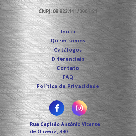
CNPJ: 08.923.111/0001-81
Início
Quem somos
Catálogos
Diferenciais
Contato
FAQ
Política de Privacidade
Rua Capitão Antônio Vicente
de Oliveira, 390