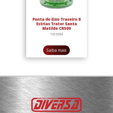
Ponta de Eixo Traseiro 8
Estrias Trator Santa
Matilde CR500
1013584
Saiba mais