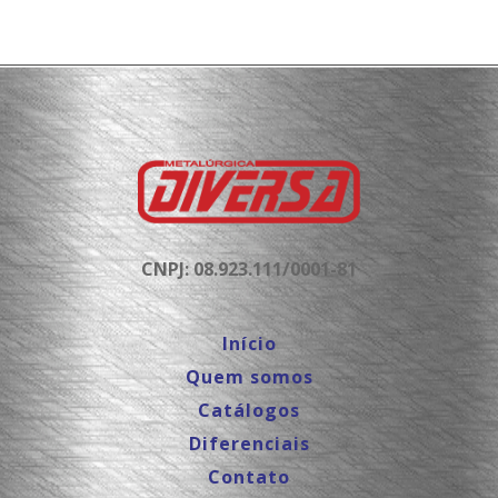
CNPJ: 08.923.111/0001-81
Início
Quem somos
Catálogos
Diferenciais
Contato