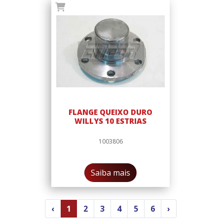
FLANGE QUEIXO DURO
WILLYS 10 ESTRIAS
1003806
Saiba mais
‹
1
2
3
4
5
6
›