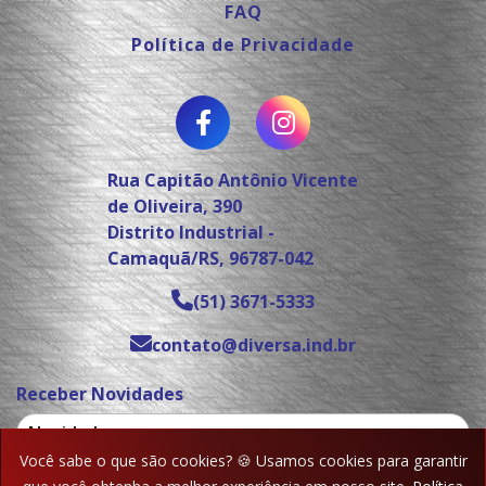
FAQ
Política de Privacidade
Rua Capitão Antônio Vicente
de Oliveira, 390
Distrito Industrial -
Camaquã/RS, 96787-042
(51) 3671-5333
contato@diversa.ind.br
Receber Novidades
Você sabe o que são cookies? 🍪 Usamos cookies para garantir