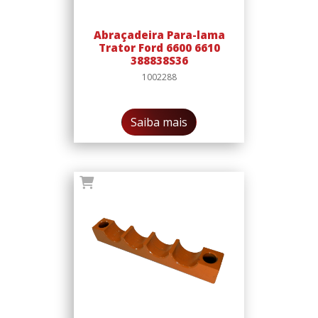
Abraçadeira Para-lama
Trator Ford 6600 6610
388838S36
1002288
Saiba mais