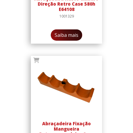
Direção Retro Case 580h
E64108
1001329
Saiba mais
Abraçadeira Fixação
Mangueira