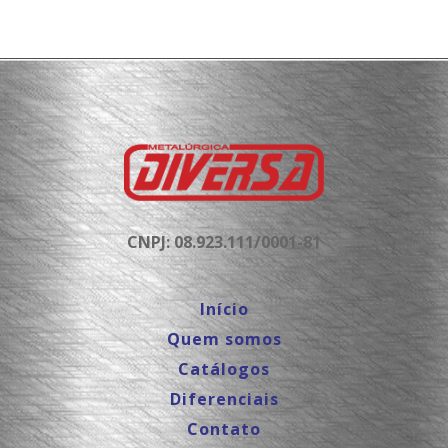
CNPJ: 08.923.111/0001-81
Início
Quem somos
Catálogos
Diferenciais
Contato