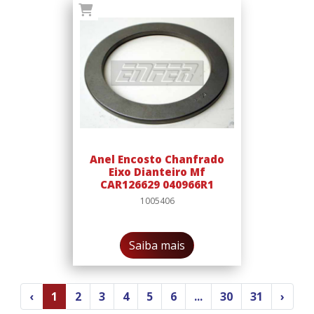
Anel Encosto Chanfrado
Eixo Dianteiro Mf
CAR126629 040966R1
1005406
Saiba mais
‹
1
2
3
4
5
6
...
30
31
›