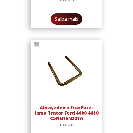
1005875
Saiba mais
Abraçadeira Fixa Para-
lama Trator Ford 4600 4610
C5NN16N321A
1003880