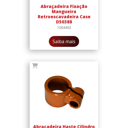
Abraçadeira Fixação
Mangueira
Retroescavadeira Case
D50388
1004492
Saiba mais
Abraçadeira Haste Cilindro