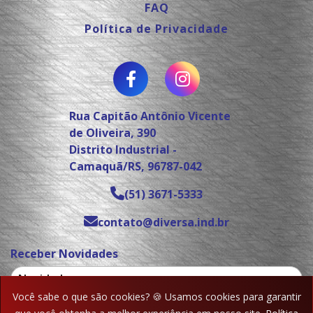
FAQ
Política de Privacidade
Rua Capitão Antônio Vicente
de Oliveira, 390
Distrito Industrial -
Camaquã/RS, 96787-042
(51) 3671-5333
contato@diversa.ind.br
Receber Novidades
Você sabe o que são cookies? 🍪 Usamos cookies para garantir