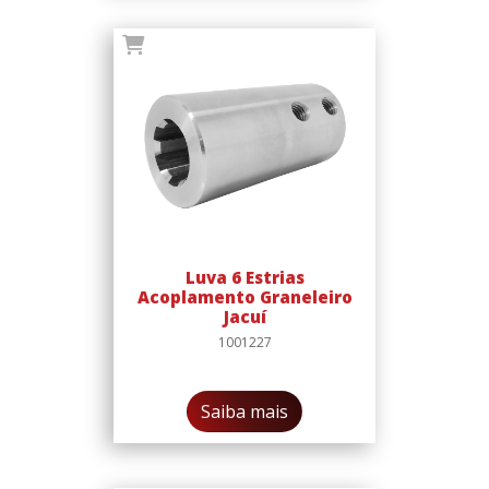
Luva 6 Estrias
Acoplamento Graneleiro
Jacuí
1001227
Saiba mais