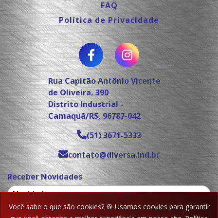
FAQ
Política de Privacidade
Rua Capitão Antônio Vicente
de Oliveira, 390
Distrito Industrial -
Camaquã/RS, 96787-042
(51) 3671-5333
contato@diversa.ind.br
Receber Novidades
Você sabe o que são cookies? 🍪 Usamos cookies para garantir