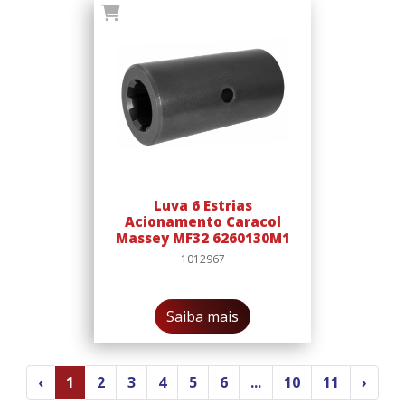
Luva 6 Estrias
Acionamento Caracol
Massey MF32 6260130M1
1012967
Saiba mais
‹
1
2
3
4
5
6
...
10
11
›