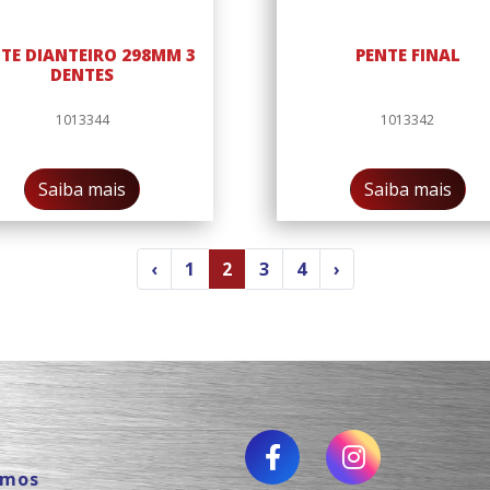
TE DIANTEIRO 298MM 3
PENTE FINAL
DENTES
1013344
1013342
Saiba mais
Saiba mais
‹
1
2
3
4
›
omos