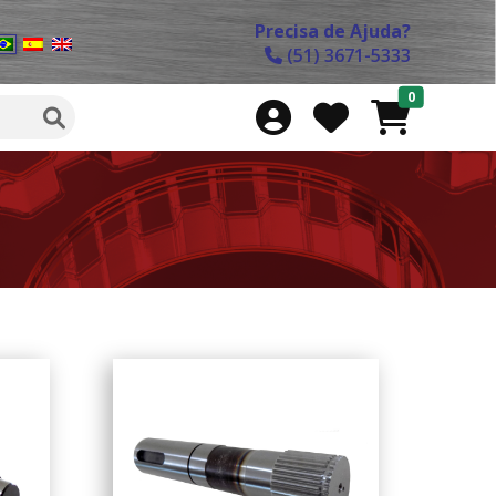
Precisa de Ajuda?
(51) 3671-5333
0