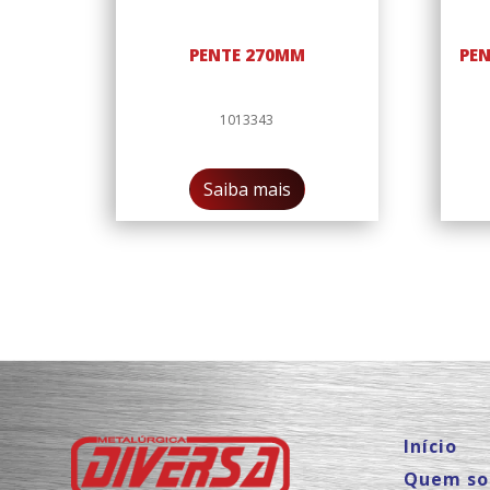
PENTE 270MM
PEN
1013343
Saiba mais
Início
Quem s